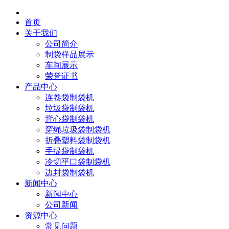
首页
关于我们
公司简介
制袋样品展示
车间展示
荣誉证书
产品中心
连卷袋制袋机
垃圾袋制袋机
背心袋制袋机
穿绳垃圾袋制袋机
折叠塑料袋制袋机
手提袋制袋机
冷切平口袋制袋机
边封袋制袋机
新闻中心
新闻中心
公司新闻
资源中心
常见问题