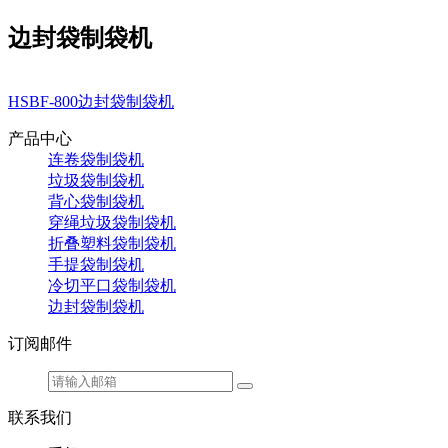
边封袋制袋机
HSBF-800边封袋制袋机
产品中心
连卷袋制袋机
垃圾袋制袋机
背心袋制袋机
穿绳垃圾袋制袋机
折叠塑料袋制袋机
手提袋制袋机
冷切平口袋制袋机
边封袋制袋机
订阅邮件
联系我们