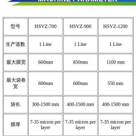
型号
HSVZ-700
HSVZ-900
HSVZ-1200
生产道数
1 Line
1 Line
1 Line
最大膜宽
600mm
850mm
1100 mm
最大袋卷
600mm
600mm
550 mm
宽
袋长
300-1500 mm
400-1500 mm
400-1500 mm
7-35 micron per
7-35 micron per
7-35 micron per
膜厚
layer
layer
layer