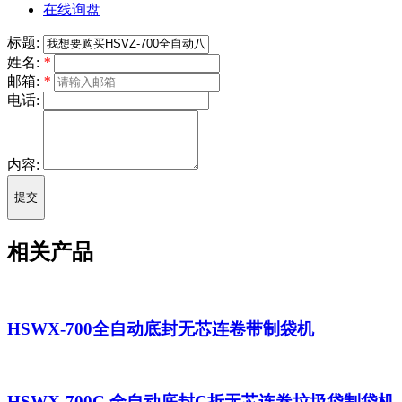
在线询盘
标题:
姓名:
*
邮箱:
*
电话:
内容:
提交
相关产品
HSWX-700全自动底封无芯连卷带制袋机
HSWX-700C 全自动底封C折无芯连卷垃圾袋制袋机